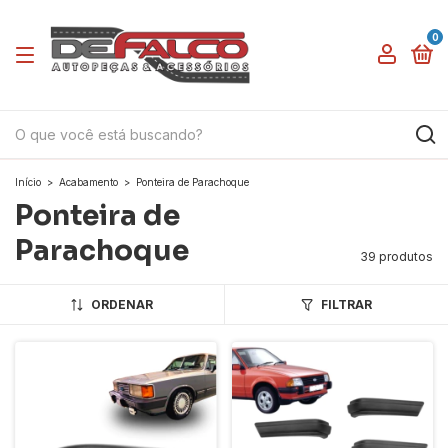
0
Início
>
Acabamento
>
Ponteira de Parachoque
Ponteira de
Parachoque
39 produtos
ORDENAR
FILTRAR