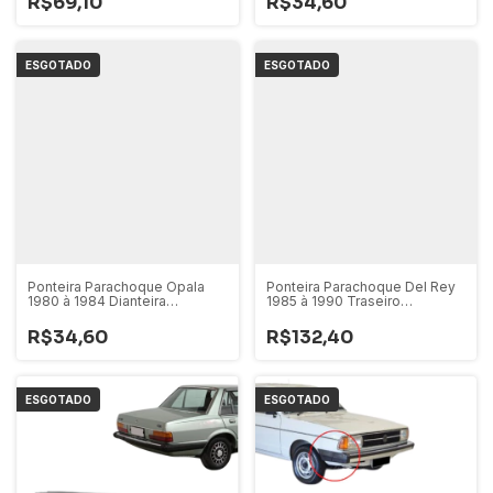
R$69,10
R$34,60
ESGOTADO
ESGOTADO
Ponteira Parachoque Opala
Ponteira Parachoque Del Rey
1980 à 1984 Dianteira
1985 à 1990 Traseiro
Esquerda Preta
Esquerdo Preto com friso
cromado
R$34,60
R$132,40
ESGOTADO
ESGOTADO