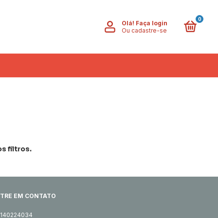
0
Olá!
Faça login
Ou cadastre-se
 filtros.
TRE EM CONTATO
1140224034