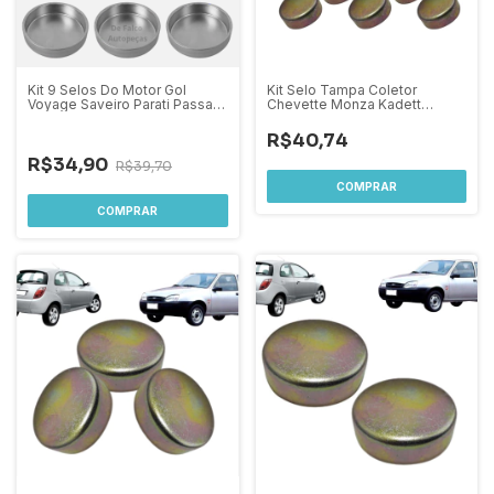
Kit 9 Selos Do Motor Gol
Kit Selo Tampa Coletor
Voyage Saveiro Parati Passat
Chevette Monza Kadett
Santana Motor Ap 1.6 1.8 2.0
26,30mm 7 Peças
até 1994
R$40,74
-
12
%
OFF
R$34,90
R$39,70