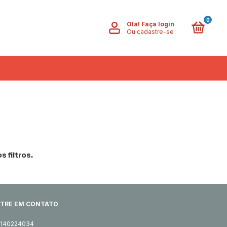
0
Olá!
Faça login
Ou cadastre-se
 filtros.
TRE EM CONTATO
1140224034