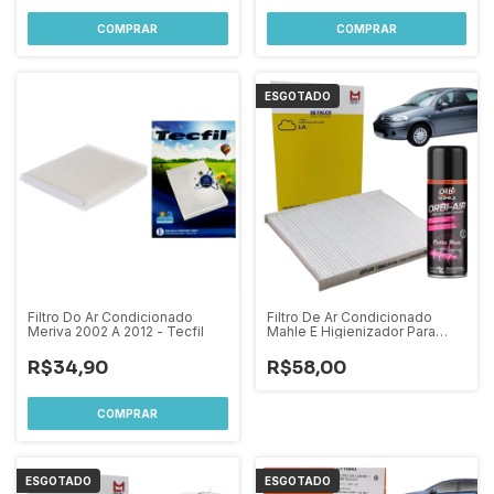
ESGOTADO
Filtro Do Ar Condicionado
Filtro De Ar Condicionado
Meriva 2002 A 2012 - Tecfil
Mahle E Higienizador Para
Peugeot 307 308 408 /
Citroen Aircross 2010 A 2020
R$34,90
R$58,00
C2 C3 C4
ESGOTADO
ESGOTADO