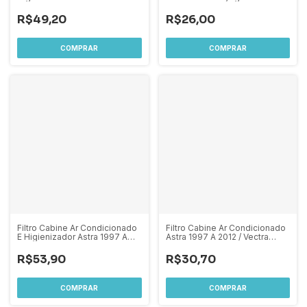
Voyage G5 G6 G7 / Fox
/ Fox SapceFox 2004 A 2012 /
SapceFox 2004 A 2012 / Polo
Polo 2001 A 2014
R$49,20
R$26,00
2001 A 2014
Filtro Cabine Ar Condicionado
Filtro Cabine Ar Condicionado
E Higienizador Astra 1997 A
Astra 1997 A 2012 / Vectra
2012 / Vectra 2005 A 2011
2005 A 2011
R$53,90
R$30,70