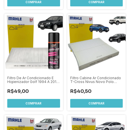
Filtro De Ar Condicionado E
Filtro Cabine Ar Condicionado
Higienizador Golf 1994 A 2011
T-Cross Nivus Novo Polo
Passat 1996 A 2006 Polo
Virtus
Classic Polo Van Audi A3 1996
R$49,00
R$40,50
A 2006 Mahle