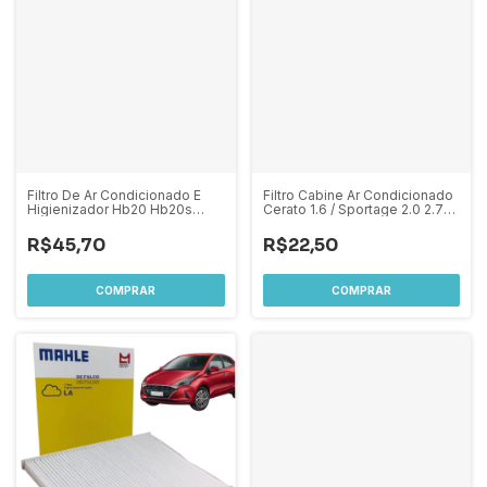
Filtro De Ar Condicionado E
Filtro Cabine Ar Condicionado
Higienizador Hb20 Hb20s
Cerato 1.6 / Sportage 2.0 2.7
Hb20x Veloster Todos /
2005 A 2015
Tucson 2.0
R$45,70
R$22,50