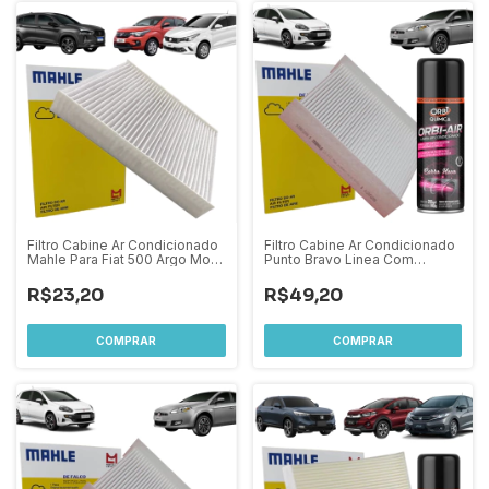
Filtro Cabine Ar Condicionado
Filtro Cabine Ar Condicionado
Mahle Para Fiat 500 Argo Mobi
Punto Bravo Linea Com
Puse Fastback Cronos Grand
Higienizador
Siena
R$23,20
R$49,20