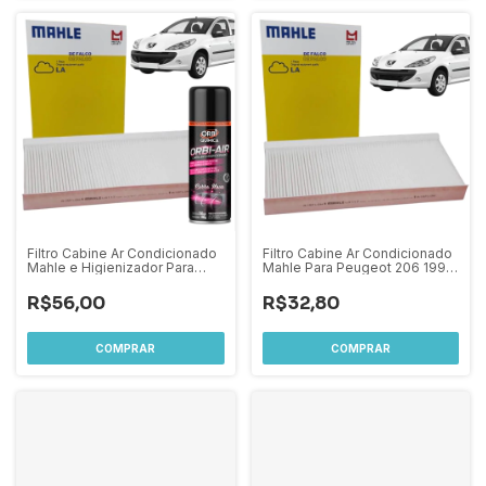
Filtro Cabine Ar Condicionado
Filtro Cabine Ar Condicionado
Mahle e Higienizador Para
Mahle Para Peugeot 206 1999
Peugeot 206 1999 A 2009 /
A 2009 / 207 Hoggar 2008 A
207 Hoggar 2008 A 2015
2015
R$56,00
R$32,80