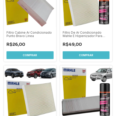
Filtro Cabine Ar Condicionado
Filtro De Ar Condicionado
Punto Bravo Linea
Mahle E Higienizador Para
Honda Fit 1.5 City Hrv Wrv
Todos
R$26,00
R$49,00