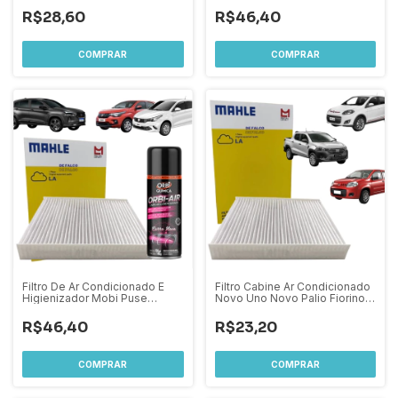
Strada 2020 Em diante
R$28,60
R$46,40
Filtro De Ar Condicionado E
Filtro Cabine Ar Condicionado
Higienizador Mobi Puse
Novo Uno Novo Palio Fiorino
Fastback Cronos Grand Siena
2013 Em Diante / Strada 2020
Fiat 500
Em diante
R$46,40
R$23,20