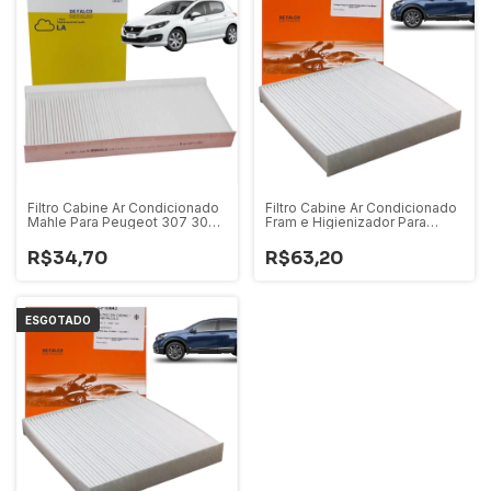
Filtro Cabine Ar Condicionado
Filtro Cabine Ar Condicionado
Mahle Para Peugeot 307 308
Fram e Higienizador Para
408 / Citroen Aircross 2010 A
Honda Wrv Fit City 2009 Em
2020 C2 C3 C4
Diante Crv 2007 a 2011
R$34,70
R$63,20
ESGOTADO