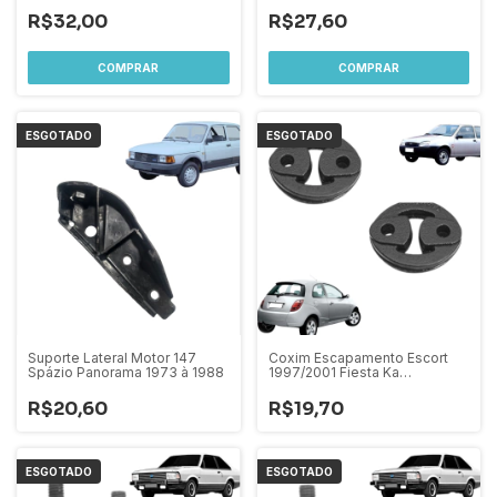
1976 A 1988
R$32,00
R$27,60
ESGOTADO
ESGOTADO
Suporte Lateral Motor 147
Coxim Escapamento Escort
Spázio Panorama 1973 à 1988
1997/2001 Fiesta Ka
1999/2007 Courier1999/2013 -
Par
R$20,60
R$19,70
ESGOTADO
ESGOTADO