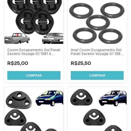
Coxim Escapamento Gol Parati
Anel Coxim Escapamento Gol
Saveiro Voyage G1 1981 A
Parati Saveiro Voyage G1 1981
1996 Passat 1974 À 1989
a 1996 Uno Premio Mille 1984
Reforçado
à 1996 - Kit com 5 peças
R$25,00
R$25,50