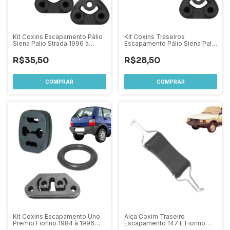
Kit Coxins Escapamento Pálio
Kit Coxins Traseiros
Siena Palio Strada 1996 à
Escapamento Pálio Siena Palio
2004 Central e Traseiros - 4
Strada 1996 à 2004 - 3 peças
peças
R$35,50
R$28,50
Kit Coxins Escapamento Uno
Alça Coxim Traseiro
Premio Fiorino 1984 à 1996
Escapamento 147 E Fiorino
(03 Pçs)
147 Oggi Panorama e Spázio