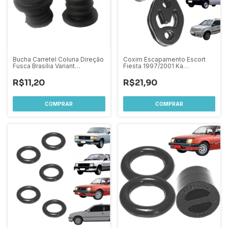
Bucha Carretel Coluna Direção
Coxim Escapamento Escort
Fusca Brasília Variant
Fiesta 1997/2001 Ka
1967/1996 Gol Parati quadrada
1997/2006 Ecosport
1980/1994 Par
2003/2012
R$11,20
R$21,90