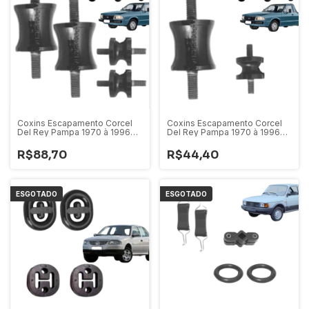
Coxins Escapamento Corcel
Coxins Escapamento Corcel
Del Rey Pampa 1970 à 1996
Del Rey Pampa 1970 à 1996
F.1000 F4000 1996 à 1998 4
F.1000 F.4000 1996 à 1998 -
peças
Par
R$88,70
R$44,40
ESGOTADO
ESGOTADO