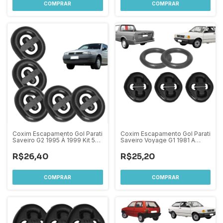
Coxim Escapamento Gol Parati
Coxim Escapamento Gol Parati
Saveiro G2 1995 À 1999 Kit 5
Saveiro Voyage G1 1981 A
Pcs - Reforçados
1996 Passat 1974 a 1989 - Kit
com 5 Peças
R$26,40
R$25,20