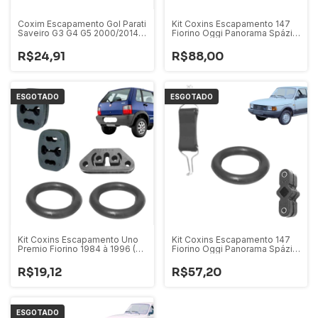
Coxim Escapamento Gol Parati
Kit Coxins Escapamento 147
Saveiro G3 G4 G5 2000/2014
Fiorino Oggi Panorama Spázio
Kit com 4 peças
1976 à 1986 Coxim+alça+anel
(05 pçs)
R$24,91
R$88,00
ESGOTADO
ESGOTADO
Kit Coxins Escapamento Uno
Kit Coxins Escapamento 147
Premio Fiorino 1984 à 1996 (05
Fiorino Oggi Panorama Spázio
Pçs)
1976 à 1986 Coxim+alça+anel
(03 pçs)
R$19,12
R$57,20
ESGOTADO