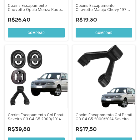
Coxins Escapamento
Coxins Escapamento
Chevette Opala Monza Kadett
Chevette Marajó Chevy 1973
1973 à 1998 Kit com 5 Pçs
A 1995 3 Peças
R$26,40
R$19,30
Coxim Escapamento Gol Parati
Coxim Escapamento Gol Parati
Saveiro G3 G4 G5 2000/2014
G3 G4 G5 2000/2014 Saveiro
Kit 4 PEÇAS
G3 G4 G5 2000 à 2019 Tras
R$39,80
R$17,50